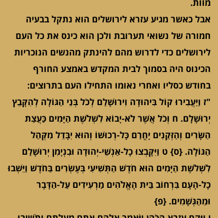
מוות.
אבל כאשר מגיע עזרא לירושלים הוא נתקל בבעיה
חמורה של נשואי תערובת ולכן הוא כינס את כל העם
לירושלים כדי לדרוש מהם להינתק מהנשים הנוכריות
הכינוס היה בסמוך לבית המקדש באמצע החורף
בחודש כסליו ואחרי נאומו התחילו העם בתרוצים:
"ז וַיַּעֲבִירוּ קוֹל בִּיהוּדָה וִירוּשָׁלִַם לְכֹל בְּנֵי הַגּוֹלָה לְהִקָּבֵץ
יְרוּשָׁלִָם. ח וְכֹל אֲשֶׁר לֹא-יָבוֹא לִשְׁלֹשֶׁת הַיָּמִים כַּעֲצַת
הַשָּׂרִים וְהַזְּקֵנִים יָחֳרַם כָּל-רְכוּשׁוֹ וְהוּא יִבָּדֵל מִקְּהַל
הַגּוֹלָה. {ס} ט וַיִּקָּבְצוּ כָל-אַנְשֵׁי-יְהוּדָה וּבִנְיָמִן יְרוּשָׁלִַם
לִשְׁלֹשֶׁת הַיָּמִים הוּא חֹדֶשׁ הַתְּשִׁיעִי בְּעֶשְׂרִים בַּחֹדֶשׁ וַיֵּשְׁבוּ
כָל-הָעָם בִּרְחוֹב בֵּית הָאֱלֹהִים מַרְעִידִים עַל-הַדָּבָר
וּמֵהַגְּשָׁמִים. {פ}
י וַיָּקָם עֶזְרָא הַכֹּהֵן וַיֹּאמֶר אֲלֵהֶם אַתֶּם מְעַלְתֶּם וַתֹּשִׁיבוּ