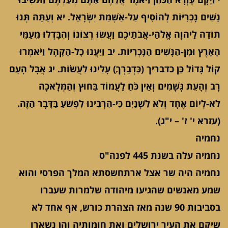
נָשִׁים נָכְרִיּוֹת לְהוֹסִיף עַל-אַשְׁמַת יִשְׂרָאֵל. יא וְעַתָּה תְּנוּ
תוֹדָה לַיהוָה אֱלֹהֵי-אֲבֹתֵיכֶם וַעֲשׂוּ רְצוֹנוֹ וְהִבָּדְלוּ מֵעַמֵּי
הָאָרֶץ וּמִן-הַנָּשִׁים הַנָּכְרִיּוֹת. יב וַיַּעֲנוּ כָל-הַקָּהָל וַיֹּאמְרוּ
קוֹל גָּדוֹל כֵּן כדבריך (כִּדְבָרְךָ) עָלֵינוּ לַעֲשׂוֹת. יג אֲבָל הָעָם
רָב וְהָעֵת גְּשָׁמִים וְאֵין כֹּחַ לַעֲמוֹד בַּחוּץ וְהַמְּלָאכָה
לֹא-לְיוֹם אֶחָד וְלֹא לִשְׁנַיִם כִּי-הִרְבִּינוּ לִפְשֹׁעַ בַּדָּבָר הַזֶּה.
(עזרא י' ז' – י"ג).
נחמיה
נחמיה עלה בשנת 445 לפנה"ס
נחמיה היה שר אצל ארתחשסתא המלך הפרסי והוא
שמע מאנשים שהגיעו מיהודה שלמרות שעברו
בסביבות 90 שנה מאז הצהרת כורש, אף אחד לא
שיקם את העיר ירושלים ואת חומותיה והן נשארו