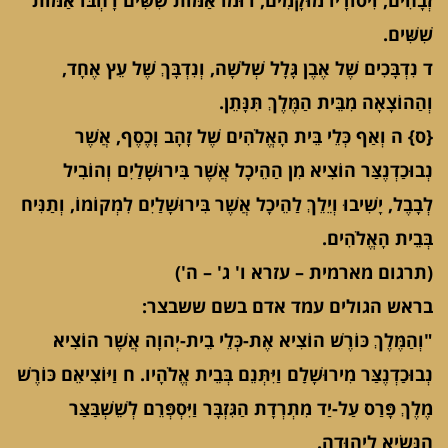
זְבָחִים, וִיסוֹדָיו מוּקָמִים, רוּמוֹ אַמּוֹת שִׁשִּׁים רָחְבּוֹ אַמּוֹת
שִׁשִּׁים.
ד נִדְבָּכִים שֶׁל אֶבֶן גָּלָל שְׁלשָׁה, וְנִדְבָּךְ שֶׁל עֵץ אֶחָד,
וְהַהוֹצָאָה מִבֵּית הַמֶּלֶךְ תִּנָּתֵן.
{ס} ה וְאַף כְּלֵי בֵּית הָאֱלֹהִים שֶׁל זָהָב וָכֶסֶף, אֲשֶׁר
נְבוּכַדְנֶצַּר הוֹצִיא מִן הַהֵיכָל אֲשֶׁר בִּירוּשָׁלַיִם וְהוֹבִיל
לְבָבֶל, יָשִׁיבוּ וְיֵלֵךְ לַהֵיכָל אֲשֶׁר בִּירוּשָׁלַיִם לִמְקוֹמוֹ, וְתַנִּיח
בְּבֵית הָאֱלֹהִים.
(תרגום מארמית – עזרא ו' ג' – ה')
בראש הגולים עמד אדם בשם ששבצר:
"וְהַמֶּלֶךְ כּוֹרֶשׁ הוֹצִיא אֶת-כְּלֵי בֵית-יְהוָה אֲשֶׁר הוֹצִיא
נְבוּכַדְנֶצַּר מִירוּשָׁלִַם וַיִּתְּנֵם בְּבֵית אֱלֹהָיו. ח וַיּוֹצִיאֵם כּוֹרֶשׁ
מֶלֶךְ פָּרַס עַל-יַד מִתְרְדָת הַגִּזְבָּר וַיִּסְפְּרֵם לְשֵׁשְׁבַּצַּר
הַנָּשִׂיא לִיהוּדָה.