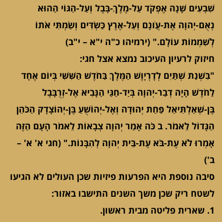
שִׁבְעִים שָׁנָה אֶפְקֹד עַל-מֶלֶךְ-בָּבֶל וְעַל-הַגּוֹי הַהוּא
נְאֻם-יְהוָה אֶת-עֲו‍ֹנָם וְעַל-אֶרֶץ כַּשְׂדִּים וְשַׂמְתִּי אֹתוֹ
לְשִׁמְמוֹת עוֹלָם." (ירמיהו כ"ה י"א – י"ב)
חיזוק לרעיון העיכוב נמצא אצל חגי:
"בִּשְׁנַת שְׁתַּיִם לְדָרְיָוֶשׁ הַמֶּלֶךְ בַּחֹדֶשׁ הַשִּׁשִּׁי בְּיוֹם אֶחָד
לַחֹדֶשׁ הָיָה דְבַר-יְהוָה בְּיַד-חַגַּי הַנָּבִיא אֶל-זְרֻבָּבֶל
בֶּן-שְׁאַלְתִּיאֵל פַּחַת יְהוּדָה וְאֶל-יְהוֹשֻׁעַ בֶּן-יְהוֹצָדָק הַכֹּהֵן
הַגָּדוֹל לֵאמֹר. ב כֹּה אָמַר יְהוָה צְבָאוֹת לֵאמֹר הָעָם הַזֶּה
אָמְרוּ לֹא עֶת-בֹּא עֶת-בֵּית יְהוָה לְהִבָּנוֹת." (חגי א' א' –
ב')
סיבה נוספת היא הפרעות פיזיות שכן העולים לא הגיעו
לשטח ריק שכן משך השנים התישבו באזור:
1. שארית פליטה מבית ראשון.