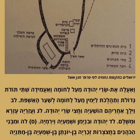
ירושלים בתקופת נחמיה לפי פרופ' חנן אשל
וָאַעֲלֶה אֶת-שָׂרֵי יְהוּדָה מֵעַל לַחוֹמָה וָאַעֲמִידָה שְׁתֵּי תוֹדֹת
גְּדוֹלֹת וְתַהֲלֻכֹת לַיָּמִין מֵעַל לַחוֹמָה לְשַׁעַר הָאַשְׁפֹּת. לב
וַיֵּלֶךְ אַחֲרֵיהֶם הוֹשַׁעְיָה וַחֲצִי שָׂרֵי יְהוּדָה. לג וַעֲזַרְיָה עֶזְרָא
וּמְשֻׁלָּם. לד יְהוּדָה וּבִנְיָמִן וּשְׁמַעְיָה וְיִרְמְיָה. {ס} לה וּמִבְּנֵי
הַכֹּהֲנִים בַּחֲצֹצְרוֹת זְכַרְיָה בֶן-יוֹנָתָן בֶּן-שְׁמַעְיָה בֶּן-מַתַּנְיָה