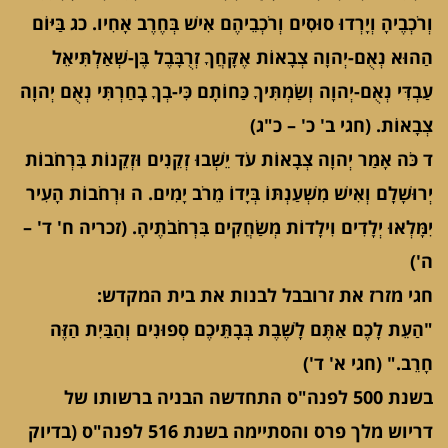
וְרֹכְבֶיהָ וְיָרְדוּ סוּסִים וְרֹכְבֵיהֶם אִישׁ בְּחֶרֶב אָחִיו. כג בַּיּוֹם
הַהוּא נְאֻם-יְהוָה צְבָאוֹת אֶקָּחֲךָ זְרֻבָּבֶל בֶּן-שְׁאַלְתִּיאֵל
עַבְדִּי נְאֻם-יְהוָה וְשַׂמְתִּיךָ כַּחוֹתָם כִּי-בְךָ בָחַרְתִּי נְאֻם יְהוָה
צְבָאוֹת. (חגי ב' כ' – כ"ג)
ד כֹּה אָמַר יְהוָה צְבָאוֹת עֹד יֵשְׁבוּ זְקֵנִים וּזְקֵנוֹת בִּרְחֹבוֹת
יְרוּשָׁלִָם וְאִישׁ מִשְׁעַנְתּוֹ בְּיָדוֹ מֵרֹב יָמִים. ה וּרְחֹבוֹת הָעִיר
יִמָּלְאוּ יְלָדִים וִילָדוֹת מְשַׂחֲקִים בִּרְחֹבֹתֶיהָ. (זכריה ח' ד' –
ה')
חגי מזרז את זרובבל לבנות את בית המקדש:
"הַעֵת לָכֶם אַתֶּם לָשֶׁבֶת בְּבָתֵּיכֶם סְפוּנִים וְהַבַּיִת הַזֶּה
חָרֵב." (חגי א' ד')
בשנת 500 לפנה"ס התחדשה הבניה ברשותו של
דריוש מלך פרס והסתיימה בשנת 516 לפנה"ס (בדיוק