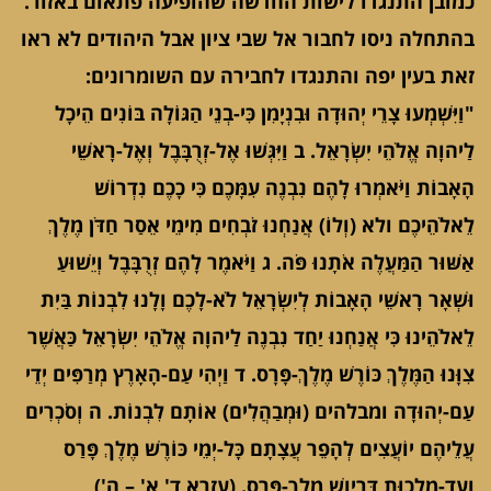
כמובן התנגדו לישות החדשה שהופיעה פתאום באזור.
בהתחלה ניסו לחבור אל שבי ציון אבל היהודים לא ראו
זאת בעין יפה והתנגדו לחבירה עם השומרונים:
"וַיִּשְׁמְעוּ צָרֵי יְהוּדָה וּבִנְיָמִן כִּי-בְנֵי הַגּוֹלָה בּוֹנִים הֵיכָל
לַיהוָה אֱלֹהֵי יִשְׂרָאֵל. ב וַיִּגְּשׁוּ אֶל-זְרֻבָּבֶל וְאֶל-רָאשֵׁי
הָאָבוֹת וַיֹּאמְרוּ לָהֶם נִבְנֶה עִמָּכֶם כִּי כָכֶם נִדְרוֹשׁ
לֵאלֹהֵיכֶם ולא (וְלוֹ) אֲנַחְנוּ זֹבְחִים מִימֵי אֵסַר חַדֹּן מֶלֶךְ
אַשּׁוּר הַמַּעֲלֶה אֹתָנוּ פֹּה. ג וַיֹּאמֶר לָהֶם זְרֻבָּבֶל וְיֵשׁוּעַ
וּשְׁאָר רָאשֵׁי הָאָבוֹת לְיִשְׂרָאֵל לֹא-לָכֶם וָלָנוּ לִבְנוֹת בַּיִת
לֵאלֹהֵינוּ כִּי אֲנַחְנוּ יַחַד נִבְנֶה לַיהוָה אֱלֹהֵי יִשְׂרָאֵל כַּאֲשֶׁר
צִוָּנוּ הַמֶּלֶךְ כּוֹרֶשׁ מֶלֶךְ-פָּרָס. ד וַיְהִי עַם-הָאָרֶץ מְרַפִּים יְדֵי
עַם-יְהוּדָה ומבלהים (וּמְבַהֲלִים) אוֹתָם לִבְנוֹת. ה וְסֹכְרִים
עֲלֵיהֶם יוֹעֲצִים לְהָפֵר עֲצָתָם כָּל-יְמֵי כּוֹרֶשׁ מֶלֶךְ פָּרַס
וְעַד-מַלְכוּת דָּרְיָוֶשׁ מֶלֶךְ-פָּרָס. (עזרא ד' א' – ה')