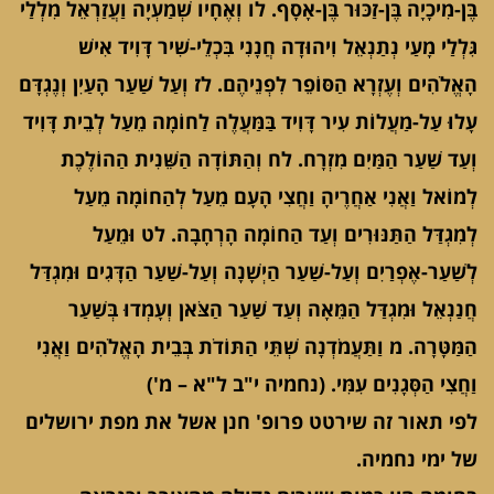
בֶּן-מִיכָיָה בֶּן-זַכּוּר בֶּן-אָסָף. לו וְאֶחָיו שְׁמַעְיָה וַעֲזַרְאֵל מִלְלַי
גִּלְלַי מָעַי נְתַנְאֵל וִיהוּדָה חֲנָנִי בִּכְלֵי-שִׁיר דָּוִיד אִישׁ
הָאֱלֹהִים וְעֶזְרָא הַסּוֹפֵר לִפְנֵיהֶם. לז וְעַל שַׁעַר הָעַיִן וְנֶגְדָּם
עָלוּ עַל-מַעֲלוֹת עִיר דָּוִיד בַּמַּעֲלֶה לַחוֹמָה מֵעַל לְבֵית דָּוִיד
וְעַד שַׁעַר הַמַּיִם מִזְרָח. לח וְהַתּוֹדָה הַשֵּׁנִית הַהוֹלֶכֶת
לְמוֹאל וַאֲנִי אַחֲרֶיהָ וַחֲצִי הָעָם מֵעַל לְהַחוֹמָה מֵעַל
לְמִגְדַּל הַתַּנּוּרִים וְעַד הַחוֹמָה הָרְחָבָה. לט וּמֵעַל
לְשַׁעַר-אֶפְרַיִם וְעַל-שַׁעַר הַיְשָׁנָה וְעַל-שַׁעַר הַדָּגִים וּמִגְדַּל
חֲנַנְאֵל וּמִגְדַּל הַמֵּאָה וְעַד שַׁעַר הַצֹּאן וְעָמְדוּ בְּשַׁעַר
הַמַּטָּרָה. מ וַתַּעֲמֹדְנָה שְׁתֵּי הַתּוֹדֹת בְּבֵית הָאֱלֹהִים וַאֲנִי
וַחֲצִי הַסְּגָנִים עִמִּי. (נחמיה י"ב ל"א – מ')
לפי תאור זה שירטט פרופ' חנן אשל את מפת ירושלים
של ימי נחמיה.