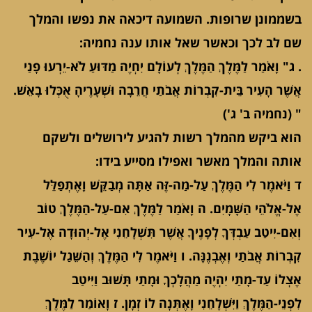
בשממונן שרופות. השמועה דיכאה את נפשו והמלך
שם לב לכך וכאשר שאל אותו ענה נחמיה:
. ג" וָאֹמַר לַמֶּלֶךְ הַמֶּלֶךְ לְעוֹלָם יִחְיֶה מַדּוּעַ לֹא-יֵרְעוּ פָנַי
אֲשֶׁר הָעִיר בֵּית-קִבְרוֹת אֲבֹתַי חֲרֵבָה וּשְׁעָרֶיהָ אֻכְּלוּ בָאֵשׁ.
" (נחמיה ב' ג')
הוא ביקש מהמלך רשות להגיע לירושלים ולשקם
אותה והמלך מאשר ואפילו מסייע בידו:
ד וַיֹּאמֶר לִי הַמֶּלֶךְ עַל-מַה-זֶּה אַתָּה מְבַקֵּשׁ וָאֶתְפַּלֵּל
אֶל-אֱלֹהֵי הַשָּׁמָיִם. ה וָאֹמַר לַמֶּלֶךְ אִם-עַל-הַמֶּלֶךְ טוֹב
וְאִם-יִיטַב עַבְדְּךָ לְפָנֶיךָ אֲשֶׁר תִּשְׁלָחֵנִי אֶל-יְהוּדָה אֶל-עִיר
קִבְרוֹת אֲבֹתַי וְאֶבְנֶנָּה. ו וַיֹּאמֶר לִי הַמֶּלֶךְ וְהַשֵּׁגַל יוֹשֶׁבֶת
אֶצְלוֹ עַד-מָתַי יִהְיֶה מַהֲלָכְךָ וּמָתַי תָּשׁוּב וַיִּיטַב
לִפְנֵי-הַמֶּלֶךְ וַיִּשְׁלָחֵנִי וָאֶתְּנָה לוֹ זְמָן. ז וָאוֹמַר לַמֶּלֶךְ