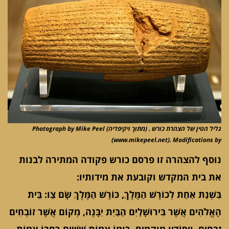
גליל הטין של הצהרת כורש . (מתוך ויקיפדיה) Photograph by Mike Peel
(www.mikepeel.net). Modifications by
נוסף להצהרה זו פרסם כורש פקודה המתירה לבנות
את בית המקדש וקובעת את מידותיו:
בִּשְׁנַת אַחַת לְכוֹרֶשׁ הַמֶּלֶךְ, כּוֹרֶשׁ הַמֶּלֶךְ שָׂם צַו: בֵּית
הָאֱלֹהִים אֲשֶׁר בִּירוּשָׁלַיִם הַבַּיִת יִבָּנֶה, מְקוֹם אֲשֶׁר זוֹבְחִים