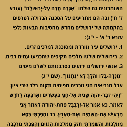
השומרונים גם שלחו "אִגְּרָה חֲדָה עַל-יְרוּשְׁלֶם" (עזרא
ד' ח') ובה הם מתריעים על הסכנה הגדולה לפרסים
בהקמתה של ירושלים מחדש מהסיבות הבאות (לפי
עזרא ד' א' – י"ג):
1. ירושלים עיר מורדת ומסוכנת למלכים זרים.
2. בירושלים שלטו מלכים תקיפים שהכניעו עמים רבים.
3. אנשי ירושלים ידועים בסרבנותם לשלם מיסים
"מִנְדָּה-בְלוֹ וַהֲלָךְ לָא יִנְתְּנוּן". (שם י"ג)
אבל הנביאים חגי וזכריה מפיחים תקוה בלב שבי ציון:
"וַיְהִי דְבַר-יְהוָה שֵׁנִית אֶל-חַגַּי בְּעֶשְׂרִים וְאַרְבָּעָה לַחֹדֶשׁ
לֵאמֹר. כא אֱמֹר אֶל-זְרֻבָּבֶל פַּחַת-יְהוּדָה לֵאמֹר אֲנִי
מַרְעִישׁ אֶת-הַשָּׁמַיִם וְאֶת-הָאָרֶץ. כב וְהָפַכְתִּי כִּסֵּא
מַמְלָכוֹת וְהִשְׁמַדְתִּי חֹזֶק מַמְלְכוֹת הַגּוֹיִם וְהָפַכְתִּי מֶרְכָּבָה