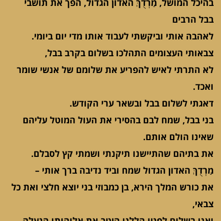
בהיכל המושל, מַרְדֻךְּ האדון הגדול, הפך את תושבי
בבל הרבים
לאהבה אותי וביקשתי לעבוד אותו מדי יום ביומי.
צבאותי העצומים התהלכו בשלום בקרב בבל,
לא התרתי לאיש להפריע את שלומם של אנשי שומר
ואכד.
דאגתי לשלום בבל ובשאר ערי הקודש.
בני בבל, שמח לבם בהסירי את העול המוטל עליהם
שאינו הולם אותם.
את בתיהם שהתיישנו תיקנתי ושמתי קץ לסבלם.
מַרְדֻךְּ האדון הגדול שמח וביד נדיבה ברך אותי –
את כורש המלך הירא, בן כמבוזי בני יוצא חלצי ואת כל
צבאי,
ואנו בשלום לפניו הללנו היטב את אלוהותו הנעלה.