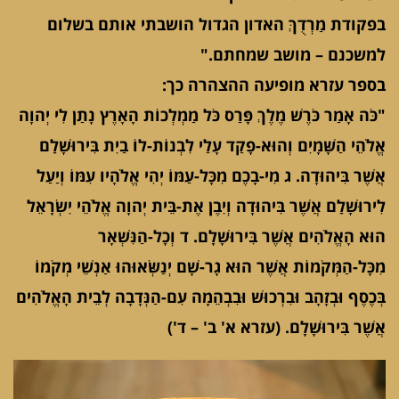
בפקודת מַרְדֻךְּ האדון הגדול הושבתי אותם בשלום
למשכנם – מושב שמחתם."
בספר עזרא מופיעה ההצהרה כך:
"כֹּה אָמַר כֹּרֶשׁ מֶלֶךְ פָּרַס כֹּל מַמְלְכוֹת הָאָרֶץ נָתַן לִי יְהוָה
אֱלֹהֵי הַשָּׁמָיִם וְהוּא-פָקַד עָלַי לִבְנוֹת-לוֹ בַיִת בִּירוּשָׁלִַם
אֲשֶׁר בִּיהוּדָה. ג מִי-בָכֶם מִכָּל-עַמּוֹ יְהִי אֱלֹהָיו עִמּוֹ וְיַעַל
לִירוּשָׁלִַם אֲשֶׁר בִּיהוּדָה וְיִבֶן אֶת-בֵּית יְהוָה אֱלֹהֵי יִשְׂרָאֵל
הוּא הָאֱלֹהִים אֲשֶׁר בִּירוּשָׁלִָם. ד וְכָל-הַנִּשְׁאָר
מִכָּל-הַמְּקֹמוֹת אֲשֶׁר הוּא גָר-שָׁם יְנַשְּׂאוּהוּ אַנְשֵׁי מְקֹמוֹ
בְּכֶסֶף וּבְזָהָב וּבִרְכוּשׁ וּבִבְהֵמָה עִם-הַנְּדָבָה לְבֵית הָאֱלֹהִים
אֲשֶׁר בִּירוּשָׁלִָם. (עזרא א' ב' – ד')