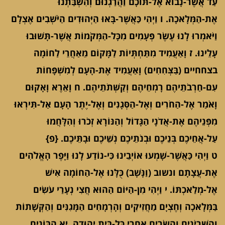
עַד אֲשֶׁר-נָבוֹא אֶל-תּוֹכָם וַהֲרַגְנוּם וְהִשְׁבַּתְנוּ
אֶת-הַמְּלָאכָה. ו וַיְהִי כַּאֲשֶׁר-בָּאוּ הַיְּהוּדִים הַיֹּשְׁבִים אֶצְלָם
וַיֹּאמְרוּ לָנוּ עֶשֶׂר פְּעָמִים מִכָּל-הַמְּקֹמוֹת אֲשֶׁר-תָּשׁוּבוּ
עָלֵינוּ. ז וָאַעֲמִיד מִתַּחְתְּיוֹת לַמָּקוֹם מֵאַחֲרֵי לַחוֹמָה
בצחחיים (בַּצְּחִחִים) וָאַעֲמִיד אֶת-הָעָם לְמִשְׁפָּחוֹת
עִם-חַרְבֹתֵיהֶם רָמְחֵיהֶם וְקַשְּׁתֹתֵיהֶם. ח וָאֵרֶא וָאָקוּם
וָאֹמַר אֶל-הַחֹרִים וְאֶל-הַסְּגָנִים וְאֶל-יֶתֶר הָעָם אַל-תִּירְאוּ
מִפְּנֵיהֶם אֶת-אֲדֹנָי הַגָּדוֹל וְהַנּוֹרָא זְכֹרוּ וְהִלָּחֲמוּ
עַל-אֲחֵיכֶם בְּנֵיכֶם וּבְנֹתֵיכֶם נְשֵׁיכֶם וּבָתֵּיכֶם. {פ}
ט וַיְהִי כַּאֲשֶׁר-שָׁמְעוּ אוֹיְבֵינוּ כִּי-נוֹדַע לָנוּ וַיָּפֶר הָאֱלֹהִים
אֶת-עֲצָתָם ונשוב (וַנָּשָׁב) כֻּלָּנוּ אֶל-הַחוֹמָה אִישׁ
אֶל-מְלַאכְתּוֹ. י וַיְהִי מִן-הַיּוֹם הַהוּא חֲצִי נְעָרַי עֹשִׂים
בַּמְּלָאכָה וְחֶצְיָם מַחֲזִיקִים וְהָרְמָחִים הַמָּגִנִּים וְהַקְּשָׁתוֹת
וְהַשִּׁרְיֹנִים וְהַשָּׂרִים אַחֲרֵי כָּל-בֵּית יְהוּדָה. יא הַבּוֹנִים