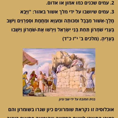
2. עמים שכנים כמו אמון או אדום.
3. עמים שיושבו על ידי מלך אשור באזור: "וַיָּבֵא
מֶלֶךְ-אַשּׁוּר מִבָּבֶל וּמִכּוּתָה וּמֵעַוָּא וּמֵחֲמָת וּסְפַרְוַיִם וַיֹּשֶׁב
בְּעָרֵי שֹׁמְרוֹן תַּחַת בְּנֵי יִשְׂרָאֵל וַיִּרְשׁוּ אֶת-שֹׁמְרוֹן וַיֵּשְׁבוּ
בְּעָרֶיהָ. (מלכים ב' י"ז כ"ד)
בנית המזבח על ידי שבי ציון
אוכלוסיה זו נקראת שומרונים כיון שגרו בשומרון והם