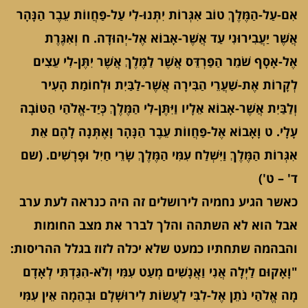
אִם-עַל-הַמֶּלֶךְ טוֹב אִגְּרוֹת יִתְּנוּ-לִי עַל-פַּחֲווֹת עֵבֶר הַנָּהָר
אֲשֶׁר יַעֲבִירוּנִי עַד אֲשֶׁר-אָבוֹא אֶל-יְהוּדָה. ח וְאִגֶּרֶת
אֶל-אָסָף שֹׁמֵר הַפַּרְדֵּס אֲשֶׁר לַמֶּלֶךְ אֲשֶׁר יִתֶּן-לִי עֵצִים
לְקָרוֹת אֶת-שַׁעֲרֵי הַבִּירָה אֲשֶׁר-לַבַּיִת וּלְחוֹמַת הָעִיר
וְלַבַּיִת אֲשֶׁר-אָבוֹא אֵלָיו וַיִּתֶּן-לִי הַמֶּלֶךְ כְּיַד-אֱלֹהַי הַטּוֹבָה
עָלָי. ט וָאָבוֹא אֶל-פַּחֲווֹת עֵבֶר הַנָּהָר וָאֶתְּנָה לָהֶם אֵת
אִגְּרוֹת הַמֶּלֶךְ וַיִּשְׁלַח עִמִּי הַמֶּלֶךְ שָׂרֵי חַיִל וּפָרָשִׁים. (שם
ד' – ט')
כאשר הגיע נחמיה לירושלים זה היה כנראה לעת ערב
אבל הוא לא השתהה והלך לברר את מצב החומות
והבהמה שתחתיו כמעט שלא יכלה לזוז בגלל ההריסות:
"וָאָקוּם לַיְלָה אֲנִי וַאֲנָשִׁים מְעַט עִמִּי וְלֹא-הִגַּדְתִּי לְאָדָם
מָה אֱלֹהַי נֹתֵן אֶל-לִבִּי לַעֲשׂוֹת לִירוּשָׁלִָם וּבְהֵמָה אֵין עִמִּי