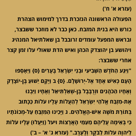
(עזרא א' ח')
הפעולה הראשונה הנזכרת בדרך למימוש הצהרת
כורש היא בנית המזבח. כאן כבר לא מוזכר ששבצר,
ובראש המפעל עומדים זרובבל בן שאלתיאל המנהיג
ויהושע בן יהוצדק הכהן ואיש הדת שאולי עלו זמן קצר
אחרי ששבצר:
"וַיִּגַּע הַחֹדֶשׁ הַשְּׁבִיעִי וּבְנֵי יִשְׂרָאֵל בֶּעָרִים {ס} וַיֵּאָסְפוּ
הָעָם כְּאִישׁ אֶחָד אֶל-יְרוּשָׁלִָם. {ס} ב וַיָּקָם יֵשׁוּעַ בֶּן-יוֹצָדָק
וְאֶחָיו הַכֹּהֲנִים וּזְרֻבָּבֶל בֶּן-שְׁאַלְתִּיאֵל וְאֶחָיו וַיִּבְנוּ
אֶת-מִזְבַּח אֱלֹהֵי יִשְׂרָאֵל לְהַעֲלוֹת עָלָיו עֹלוֹת כַּכָּתוּב
בְּתוֹרַת מֹשֶׁה אִישׁ-הָאֱלֹהִים. ג וַיָּכִינוּ הַמִּזְבֵּחַ עַל-מְכוֹנֹתָיו
כִּי בְּאֵימָה עֲלֵיהֶם מֵעַמֵּי הָאֲרָצוֹת ויעל (וַיַּעֲלוּ) עָלָיו עֹלוֹת
לַיהוָה עֹלוֹת לַבֹּקֶר וְלָעָרֶב." (עזרא ג' א' – ב')