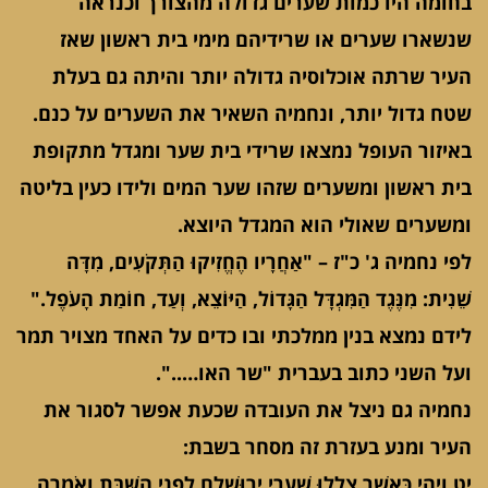
בחומה היו כמות שערים גדולה מהצורך וכנראה
שנשארו שערים או שרידיהם מימי בית ראשון שאז
העיר שרתה אוכלוסיה גדולה יותר והיתה גם בעלת
שטח גדול יותר, ונחמיה השאיר את השערים על כנם.
באיזור העופל נמצאו שרידי בית שער ומגדל מתקופת
בית ראשון ומשערים שזהו שער המים ולידו כעין בליטה
ומשערים שאולי הוא המגדל היוצא.
לפי נחמיה ג' כ"ז – "אַחֲרָיו הֶחֱזִיקוּ הַתְּקֹעִים, מִדָּה
שֵׁנִית: מִנֶּגֶד הַמִּגְדָּל הַגָּדוֹל, הַיּוֹצֵא, וְעַד, חוֹמַת הָעֹפֶל."
לידם נמצא בנין ממלכתי ובו כדים על האחד מצויר תמר
ועל השני כתוב בעברית "שר האו…..".
נחמיה גם ניצל את העובדה שכעת אפשר לסגור את
העיר ומנע בעזרת זה מסחר בשבת:
יט וַיְהִי כַּאֲשֶׁר צָלְלוּ שַׁעֲרֵי יְרוּשָׁלִַם לִפְנֵי הַשַּׁבָּת וָאֹמְרָה