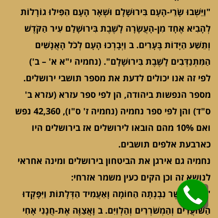
"וַיֵּשְׁבוּ שָׂרֵי-הָעָם בִּירוּשָׁלִָם וּשְׁאָר הָעָם הִפִּילוּ גוֹרָלוֹת
לְהָבִיא אֶחָד מִן-הָעֲשָׂרָה לָשֶׁבֶת בִּירוּשָׁלִַם עִיר הַקֹּדֶשׁ
וְתֵשַׁע הַיָּדוֹת בֶּעָרִים. ב וַיְבָרְכוּ הָעָם לְכֹל הָאֲנָשִׁים
הַמִּתְנַדְּבִים לָשֶׁבֶת בִּירוּשָׁלִָם". (נחמיה י"א א' – ב')
לפי זה אנו יכולים לדעת את מספר תושבי ירושלים.
מספר הנפשות ביהודה, הן לפי ספר עזרא (עזרא ב'
ס"ד) והן לפי ספר נחמיה (נחמיה ז' ס"ו), 42,360 נפש
ואם 10% מהם הובאו לירושלים אז בירושלים היו
כארבעת אלפים תושבים.
נחמיה גם אירגן את הביטחון בירושלים ומינה אחראי
לנושא זה וכן הקים כעין משמר אזרחי:
גלילה
"וַיְהִי כַּאֲשֶׁר נִבְנְתָה הַחוֹמָה וָאַעֲמִיד הַדְּלָתוֹת וַיִּפָּקְדוּ
לראש
הַשּׁוֹעֲרִים וְהַמְשֹׁרְרִים וְהַלְוִיִּם. ב וָאֲצַוֶּה אֶת-חֲנָנִי אָחִי