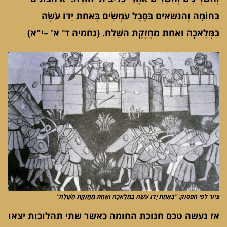
בַּחוֹמָה וְהַנֹּשְׂאִים בַּסֶּבֶל עֹמְשִׂים בְּאַחַת יָדוֹ עֹשֶׂה
בַמְּלָאכָה וְאַחַת מַחֲזֶקֶת הַשָּׁלַח. (נחמיה ד' א' –י"א)
ציור לפי הפסוק: "בְּאַחַת יָדוֹ עֹשֶׂה בַמְּלָאכָה וְאַחַת מַחֲזֶקֶת הַשָּׁלַח"
אז נעשה טכס חנוכת החומה כאשר שתי תהלוכות יצאו