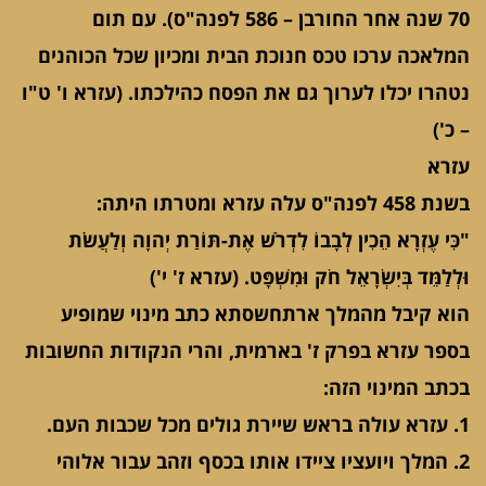
70 שנה אחר החורבן – 586 לפנה"ס). עם תום
המלאכה ערכו טכס חנוכת הבית ומכיון שכל הכוהנים
נטהרו יכלו לערוך גם את הפסח כהילכתו. (עזרא ו' ט"ו
– כ')
עזרא
בשנת 458 לפנה"ס עלה עזרא ומטרתו היתה:
"כִּי עֶזְרָא הֵכִין לְבָבוֹ לִדְרֹשׁ אֶת-תּוֹרַת יְהוָה וְלַעֲשֹׂת
וּלְלַמֵּד בְּיִשְׂרָאֵל חֹק וּמִשְׁפָּט. (עזרא ז' י')
הוא קיבל מהמלך ארתחשסתא כתב מינוי שמופיע
בספר עזרא בפרק ז' בארמית, והרי הנקודות החשובות
בכתב המינוי הזה:
1. עזרא עולה בראש שיירת גולים מכל שכבות העם.
2. המלך ויועציו ציידו אותו בכסף וזהב עבור אלוהי