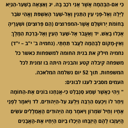
כִּי אִם-הַבְּהֵמָה אֲשֶׁר אֲנִי רֹכֵב בָּהּ. יג וָאֵצְאָה בְשַׁעַר-הַגַּיְא
לַיְלָה וְאֶל-פְּנֵי עֵין הַתַּנִּין וְאֶל-שַׁעַר הָאַשְׁפֹּת וָאֱהִי שֹׂבֵר
בְּחוֹמֹת יְרוּשָׁלִַם אֲשֶׁר-המפרוצים (הֵם פְּרוּצִים) וּשְׁעָרֶיהָ
אֻכְּלוּ בָאֵשׁ. יד וָאֶעֱבֹר אֶל-שַׁעַר הָעַיִן וְאֶל-בְּרֵכַת הַמֶּלֶךְ
וְאֵין-מָקוֹם לַבְּהֵמָה לַעֲבֹר תַּחְתָּי. (נחמיה ב' י"ב – י"ד)
נחמיה חילק את בנית החומה למשפחות כאשר כל
משפחה קיבלה קטע והבניה היתה בו זמנית לכל
המשפחות. תוך 52 יום נשלמה המלאכה.
העמים מסביב לעגו לבונים:
" וַיְהִי כַּאֲשֶׁר שָׁמַע סַנְבַלַּט כִּי-אֲנַחְנוּ בוֹנִים אֶת-הַחוֹמָה
וַיִּחַר לוֹ וַיִּכְעַס הַרְבֵּה וַיַּלְעֵג עַל-הַיְּהוּדִים. לד וַיֹּאמֶר לִפְנֵי
אֶחָיו וְחֵיל שֹׁמְרוֹן וַיֹּאמֶר מָה הַיְּהוּדִים הָאֲמֵלָלִים עֹשִׂים
הֲיַעַזְבוּ לָהֶם הֲיִזְבָּחוּ הַיְכַלּוּ בַיּוֹם הַיְחַיּוּ אֶת-הָאֲבָנִים