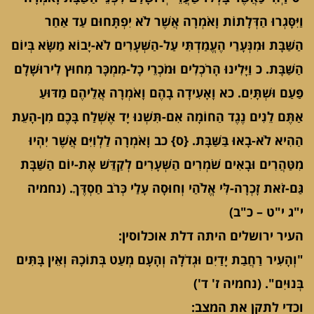
וַיִּסָּגְרוּ הַדְּלָתוֹת וָאֹמְרָה אֲשֶׁר לֹא יִפְתָּחוּם עַד אַחַר
הַשַּׁבָּת וּמִנְּעָרַי הֶעֱמַדְתִּי עַל-הַשְּׁעָרִים לֹא-יָבוֹא מַשָּׂא בְּיוֹם
הַשַּׁבָּת. כ וַיָּלִינוּ הָרֹכְלִים וּמֹכְרֵי כָל-מִמְכָּר מִחוּץ לִירוּשָׁלִָם
פַּעַם וּשְׁתָּיִם. כא וָאָעִידָה בָהֶם וָאֹמְרָה אֲלֵיהֶם מַדּוּעַ
אַתֶּם לֵנִים נֶגֶד הַחוֹמָה אִם-תִּשְׁנוּ יָד אֶשְׁלַח בָּכֶם מִן-הָעֵת
הַהִיא לֹא-בָאוּ בַּשַּׁבָּת. {ס} כב וָאֹמְרָה לַלְוִיִּם אֲשֶׁר יִהְיוּ
מִטַּהֲרִים וּבָאִים שֹׁמְרִים הַשְּׁעָרִים לְקַדֵּשׁ אֶת-יוֹם הַשַּׁבָּת
גַּם-זֹאת זָכְרָה-לִּי אֱלֹהַי וְחוּסָה עָלַי כְּרֹב חַסְדֶּךָ. (נחמיה
י"ג י"ט – כ"ב)
העיר ירושלים היתה דלת אוכלוסין:
"וְהָעִיר רַחֲבַת יָדַיִם וּגְדֹלָה וְהָעָם מְעַט בְּתוֹכָהּ וְאֵין בָּתִּים
בְּנוּיִם". (נחמיה ז' ד')
וכדי לתקן את המצב: