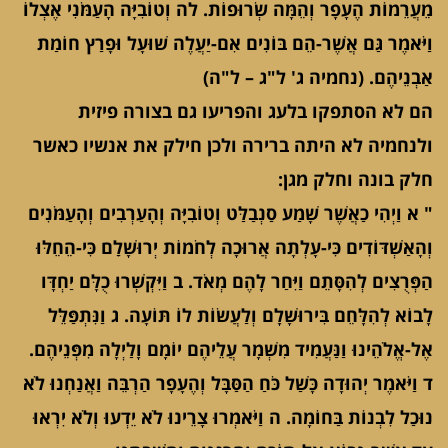
מֵעֲרֵמוֹת הֶעָפָר וְהֵמָּה שְׂרוּפוֹת. לה וְטוֹבִיָּה הָעַמֹּנִי אֶצְלוֹ
וַיֹּאמֶר גַּם אֲשֶׁר-הֵם בּוֹנִים אִם-יַעֲלֶה שׁוּעָל וּפָרַץ חוֹמַת
אַבְנֵיהֶם. (נחמיה ג' ל"ג – ל"ה)
הם לא הסתפקו בלעג והפריעו גם בצורה פיזית
ולנחמיה לא היתה ברירה ולכן חילק את אנשיו כאשר
חלק בונה וחלק מגן:
" א וַיְהִי כַאֲשֶׁר שָׁמַע סַנְבַלַּט וְטוֹבִיָּה וְהָעַרְבִים וְהָעַמֹּנִים
וְהָאַשְׁדּוֹדִים כִּי-עָלְתָה אֲרוּכָה לְחֹמוֹת יְרוּשָׁלִַם כִּי-הֵחֵלּוּ
הַפְּרֻצִים לְהִסָּתֵם וַיִּחַר לָהֶם מְאֹד. ב וַיִּקְשְׁרוּ כֻלָּם יַחְדָּו
לָבוֹא לְהִלָּחֵם בִּירוּשָׁלִָם וְלַעֲשׂוֹת לוֹ תּוֹעָה. ג וַנִּתְפַּלֵּל
אֶל-אֱלֹהֵינוּ וַנַּעֲמִיד מִשְׁמָר עֲלֵיהֶם יוֹמָם וָלַיְלָה מִפְּנֵיהֶם.
ד וַיֹּאמֶר יְהוּדָה כָּשַׁל כֹּחַ הַסַּבָּל וְהֶעָפָר הַרְבֵּה וַאֲנַחְנוּ לֹא
נוּכַל לִבְנוֹת בַּחוֹמָה. ה וַיֹּאמְרוּ צָרֵינוּ לֹא יֵדְעוּ וְלֹא יִרְאוּ