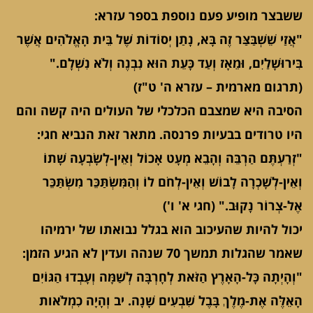
ששבצר מופיע פעם נוספת בספר עזרא:
"אֲזַי שֵׁשְׁבַּצַּר זֶה בָּא, נָתַן יְסוֹדוֹת שֶׁל בֵּית הָאֱלֹהִים אֲשֶׁר
בִּירוּשָׁלַיִם, וּמֵאָז וְעַד כָּעֵת הוּא נִבְנֶה וְלֹא נִשְׁלָם."
(תרגום מארמית – עזרא ה' ט"ז)
הסיבה היא שמצבם הכלכלי של העולים היה קשה והם
היו טרודים בבעיות פרנסה. מתאר זאת הנביא חגי:
"זְרַעְתֶּם הַרְבֵּה וְהָבֵא מְעָט אָכוֹל וְאֵין-לְשָׂבְעָה שָׁתוֹ
וְאֵין-לְשָׁכְרָה לָבוֹשׁ וְאֵין-לְחֹם לוֹ וְהַמִּשְׂתַּכֵּר מִשְׂתַּכֵּר
אֶל-צְרוֹר נָקוּב." (חגי א' ו')
יכול להיות שהעיכוב הוא בגלל נבואתו של ירמיהו
שאמר שהגלות תמשך 70 שנהה ועדין לא הגיע הזמן:
"וְהָיְתָה כָּל-הָאָרֶץ הַזֹּאת לְחָרְבָּה לְשַׁמָּה וְעָבְדוּ הַגּוֹיִם
הָאֵלֶּה אֶת-מֶלֶךְ בָּבֶל שִׁבְעִים שָׁנָה. יב וְהָיָה כִמְלֹאות