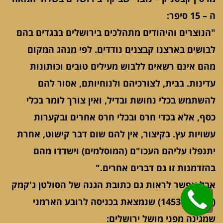
ה – 15 סיפר:
"הנוצרים והיהודים מתהלכים בירושלים בבגדים בהם
לבושים בארצנו קבצנים נודדים. לפי מנהג המקום
מהם אינם רשאים ללבוש מעילים טובים וכותונות
עדינות. בבית, לצורכיהם ולנוחיותם, אסור להם
להשתמש בכלי נחושת ובדיל, ואין צורך לומר בכלי
כסף, אלא בכדי חרס ובכלי חרס אחרים ובקערות
עשויות עץ. בקיצור, אין להם שום דבר קישוט, אחרת
יתנפלו עליהם העכו"ם (המוסלמים) וישדדו מהם
בהזדמנות זו גם דברים אחרים."
אבל אפשר לראות גם כתובת הגנה של הסולטן ג'קמק
גלילה
( 1438 – 1453) שנמצאת בכניסה לרובע הארמני
לראש
שמגינה מפני מושל ירושלים: