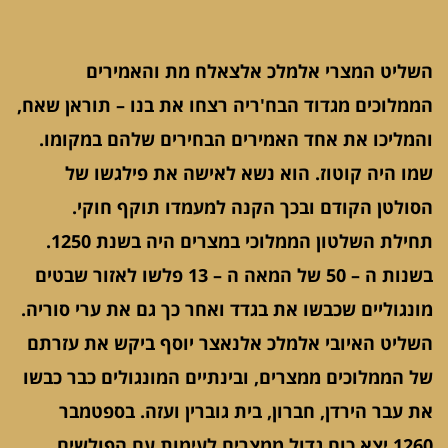
השליט המצרי אלמלכ אלצאלח מת והאמירים
הממלוכים מגדוד הבח'ריה רצחו את בנו – תוראן שאח,
והמליכו את אחד האמירים הבחירים שלהם במקומו.
שמו היה קוטוז. הוא נשא לאישה את פילגשו של
הסולטן הקודם ובכך הקנה למעמדו תוקף חוקי.
תחילת השלטון הממלוכי במצרים היה בשנת 1250.
בשנות ה – 50 של המאה ה – 13 פלשו לאזור שבטים
מונגוליים שכבשו את בגדד ואחר כך גם את ערי סוריה.
השליט האיובי אלמלכ אלנאצר יוסף ביקש את עזרתם
של הממלוכים ממצרים, ובינתיים המונגולים כבר כבשו
את עבר הירדן, חברון, בית גוברין ועזה. בספטמבר
1260 יצא כוח גדול ממצרים לעימות עם הפולשים