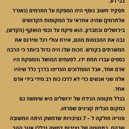
בכי רע.
תפקיד חשוב נוסף היה המפקח על החרמים (נאט'ר
אלחרמין) שהיה אחראי על המקומות הקדושים
בירושלים ובחברון. הוא פיקח על נכסי הואקף (הקדש),
גבה את ההכנסות מהם, אירח עולי רגל ופירנס את
המשרתים בקודש. הכוח שלו היה גדול ביותר כי הרבה
כספים עברו תחת ידו. לפעמים המושל והמפקח היו
אדם אחד, אבל הממלוכים העדיפו בדרך כלל שיהיו
אלה שני אנשים כדי לא לרכז כוח רב מידי בידי אדם
אחד.
בגלל מקומה הנידח של ירושלים היא שימשה גם
כמקום הגלית קצינים שסרחו.
סוריה חולקה ל – 7 נציבויות שדמשק היתה החשובה
שבהם. בתחומה של נציבות דמשק נכללו אזור ההר