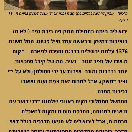
ה"כוס" – מתקן לרחיצת רגליים בהר הבית נבנה על ידי מושל דמשק במאה ה – 14 –
תנקיז
ירושלים היתה בתחילת התקופה בירת נפה (ולאיה)
בנציבות דמשק ובראשה עמד חייל פשוט. החל משנת
1376 עלתה ירושלים בדרגה והפכה לניאבה – מקום
מושבו של נציב זוטר – נאיב. המושל קיבל סמכויות
יותר נרחבות ומונה ישירות על ידי הסולטן (ולא על ידי
נציב דמשק). אבל למרות זאת צפת ועזה נשארו
בכירות ממנה.
הממשל הממלוכי הקים באזורי שלטונו דרכי דואר עם
ח'אנים למנוחה, החלפת סוסים ומקום להאכלת
הבהמות, אבל לירושלים לא הגיעו הדרכים בגלל קשיי
הדרך, ריחוקה מהדרכים המסורתיות וחוסר חשיבותה