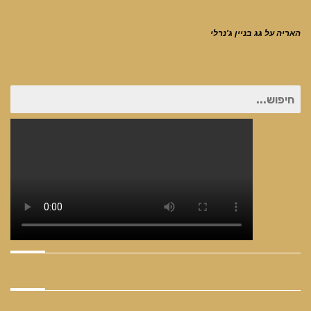
האריה על גג בניין ג'נרלי
חיפוש
עבור: