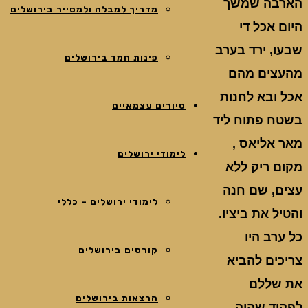
הארבה שמשך
מדריך למבלה ולמסייר בירושלים
היום אכל די
שבעו, ירד בערב
פינות חמד בירושלים
מהעצים מהם
אכל ובא לחנות
סיורים עצמאיים
בשטח פתוח ליד
מאר אליאס ,
לימודי ירושלים
מקום ריק ללא
עצים, שם חנה
לימודי ירושלים – כללי
והטיל את ביציו.
כל ערב היו
קורסים בירושלים
צריכים להביא
את שללם
הרצאות בירושלים
לפקיד שהיה