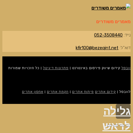
מאמרים משודרים
נייד:
052-3508440
דוא"ל:
kfir100@bezeqint.net
וובסל
קידום שיווק פירסום באינטרנט |
פתרונות דיגיטל
| כל הזכויות שמורות
לוובסל |
קידום אתרים
פיתוח אתרים
|
הקמת אתרים
|
אחסון אתרים
גלילה
לראש