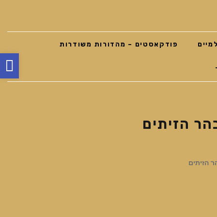
מיים
פודקאסטים – מהדורות משודרות
פת
סר
נג
הר הזיתים
 הזיתים