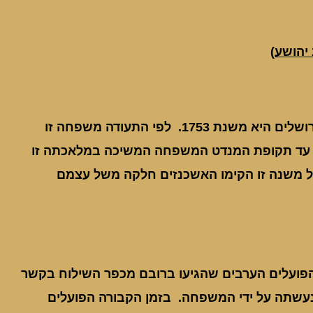
יהושע)
מוצאה של משפחת פרנס הוא מגירוש ספרד. תעודה המציינת את מגוריהם בירושלים היא משנת 1753. לפי התעודה משפחה זו
יקה את הקבורה בירושלים בהר הזיתים 30 שנה כלומר בערך משנת 1720. עד תקופת המנדט המשפחה המשיכה במלאכתה זו
 למעשה הם קברו את כולם אבל משנה זו הקימו האשכנזים חלקה משל עצמם
ם הפועלים הערבים שהגיעו ברובם מכפר השילוח בקשר
נעשתה על ידי המשפחה. בזמן הקבורה הפועלים