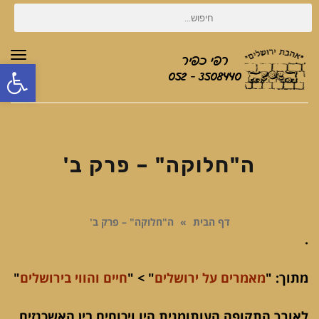
חיפוש
עבור:
תפר
פת
סרג
נגי
ה"חלוקה" – פרק ב'
דף הבית
»
ה"חלוקה" – פרק ב'
.
מתוך: "
מאמרים על ירושלים
" > "
חיים והווי בירושלים
"
לאורך התקופה העותומנית היו ויכוחים בין האשכנזים