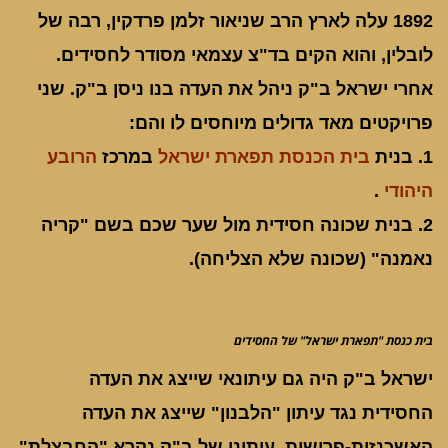
1892 עלה לארץ הרב שניאור זלמן פרדקין, רבה של
לובלין, והוא הקים בד"צ עצמאי מסודר לחסידים.
אחרי ישראל ב"ק ניהל את העדה בנו ניסן ב"ק. שני
פרויקטים מאד גדולים מיוחסים לו והם:
1. בנית
בית הכנסת תפארת ישראל
במרכז
הרובע
היהודי
.
2. בנית שכונה חסידית מול שער שכם בשם "קריה
נאמנה" (שכונה שלא הצליחה).
בית כנסת "תפארת ישראל" של החסידים
ישראל ב"ק היה גם עיתונאי שייצג את העדה
החסידית נגד עיתון "הלבנון" שייצג את העדה
האשכנזית-פרושית. עיתונו של ב"ק נקרא "החבצלת"