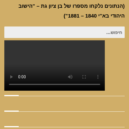
(הנתונים נלקחו מספרו של בן ציון גת – "הישוב
היהודי בא"י 1840 – 1881")
חיפוש
עבור: