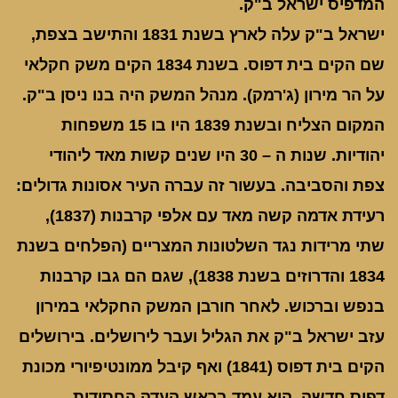
המדפיס ישראל ב"ק.
ישראל ב"ק עלה לארץ בשנת 1831 והתישב בצפת,
שם הקים בית דפוס. בשנת 1834 הקים משק חקלאי
על הר מירון (ג'רמק). מנהל המשק היה בנו ניסן ב"ק.
המקום הצליח ובשנת 1839 היו בו 15 משפחות
יהודיות. שנות ה – 30 היו שנים קשות מאד ליהודי
צפת והסביבה. בעשור זה עברה העיר אסונות גדולים:
רעידת אדמה קשה מאד עם אלפי קרבנות (1837),
שתי מרידות נגד השלטונות המצריים (הפלחים בשנת
1834 והדרוזים בשנת 1838), שגם הם גבו קרבנות
בנפש וברכוש. לאחר חורבן המשק החקלאי במירון
עזב ישראל ב"ק את הגליל ועבר לירושלים. בירושלים
הקים בית דפוס (1841) ואף קיבל ממונטיפיורי מכונת
דפוס חדשה. הוא עמד בראש העדה החסידית