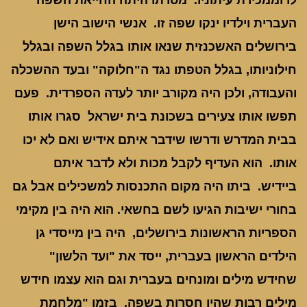
לו וממכירת עיתוניו. מטרתו היתה החייאת השפה
העברית וילדיו ינקו שפה זו. אנשי הישוב הישן
בירושלים האשכנזית שנאו אותו בגלל השפה ובגלל
חילוניותו, בגלל הטפתו נגד ה"חלוקה" ובעד ההשכלה
והעבודה, ולכן היה מקורב יותר לעדה הספרדית. פעם
תפשו אותו צעירים בשכונת בית ישראל סגרו אותו
בבית המדרש ודרשו שידבר איתם אידיש ואם לא יכו
אותו. הוא העדיף לקבל מכות ולא לדבר איתם
ביידיש. ביתו היה מקום התכנסות למשכילים אבל גם
בחורי ישיבות הגיעו לשם בחשאי. הוא היה בין מקימי
הספריות הראשונות בירושלים, היה בין מייסדי גן
הילדים הראשון בעברית, ייסד את "ועד הלשון"
שחידש מילים ומונחים בעברית וגם הוא עצמו חידש
מילים רבות שהיו חסרות בשפה. בזמן "מלחמת